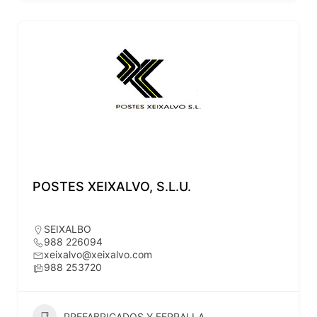
POSTES XEIXALVO, S.L.U.
SEIXALBO
988 226094
xeixalvo@xeixalvo.com
988 253720
PREFABRICADOS Y FERRALLA