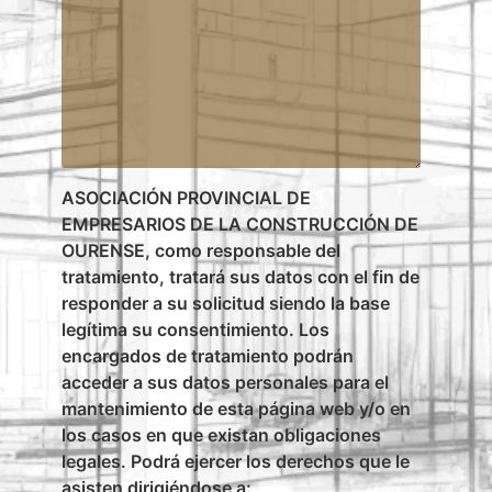
ASOCIACIÓN PROVINCIAL DE
EMPRESARIOS DE LA CONSTRUCCIÓN DE
OURENSE, como responsable del
tratamiento, tratará sus datos con el fin de
responder a su solicitud siendo la base
legítima su consentimiento. Los
encargados de tratamiento podrán
acceder a sus datos personales para el
mantenimiento de esta página web y/o en
los casos en que existan obligaciones
legales. Podrá ejercer los derechos que le
asisten dirigiéndose a: