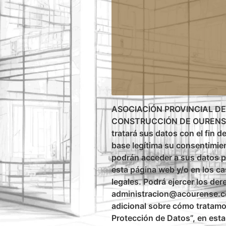
ASOCIACIÓN PROVINCIAL DE
CONSTRUCCIÓN DE OURENSE, 
tratará sus datos con el fin d
base legítima su consentimie
podrán acceder a sus datos p
esta página web y/o en los c
legales. Podrá ejercer los der
administracion@acourense.co
adicional sobre cómo tratamos
Protección de Datos”, en est