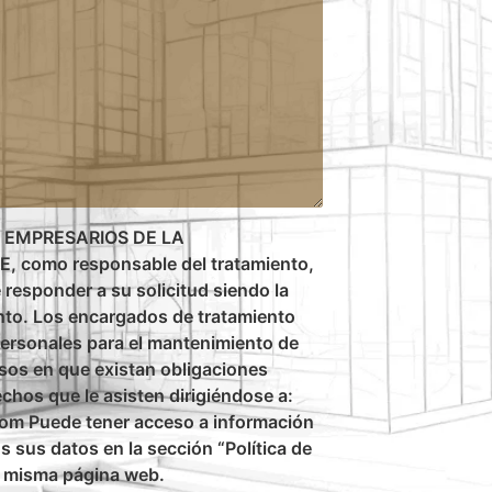
 EMPRESARIOS DE LA
como responsable del tratamiento,
e responder a su solicitud siendo la
nto. Los encargados de tratamiento
ersonales para el mantenimiento de
asos en que existan obligaciones
echos que le asisten dirigiéndose a:
m Puede tener acceso a información
 sus datos en la sección “Política de
a misma página web.