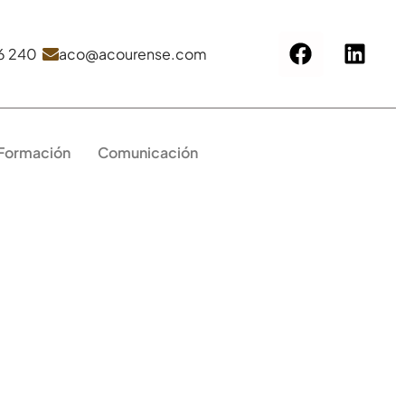
6 240
aco@acourense.com
 Formación
Comunicación