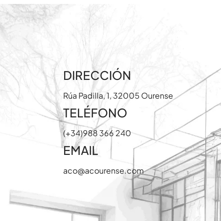
DIRECCIÓN
Rúa Padilla, 1, 32005 Ourense
TELÉFONO
(+34)988 366 240
EMAIL
aco@acourense.com