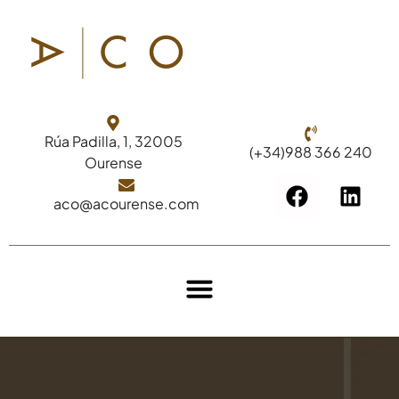
Rúa Padilla, 1, 32005
(+34)988 366 240
Ourense
aco@acourense.com