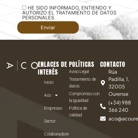
HE SIDO INFORMADO, ENTIENDO Y
AUTORIZO EL TRATAMIENTO DE DATOS
PERSONALES
ENLACES DE
POLÍTICAS
CONTACTO
INTERÉS
Rúa
Aviso Legal
Padilla, 1,
Tratamiento de
Inicio
32005
datos
Ourense
Compromiso con
Aco
la igualdad
(+34) 988
Empresas
Política de
366 240
calidad
aco@acour
Sector
Colaboradores