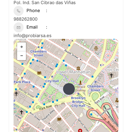
Pol. Ind. San Cibrao das Viñas
Phone
988262800
Email
info@probiarsa.es
+
−