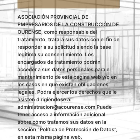
ASOCIACIÓN PROVINCIAL DE
EMPRESARIOS DE LA CONSTRUCCIÓN DE
OURENSE, como responsable del
tratamiento, tratará sus datos con el fin de
responder a su solicitud siendo la base
legítima su consentimiento. Los
encargados de tratamiento podrán
acceder a sus datos personales para el
mantenimiento de esta página web y/o en
los casos en que existan obligaciones
legales. Podrá ejercer los derechos que le
asisten dirigiéndose a:
administracion@acourense.com Puede
tener acceso a información adicional
sobre cómo tratamos sus datos en la
sección “Política de Protección de Datos”,
en esta misma página web.