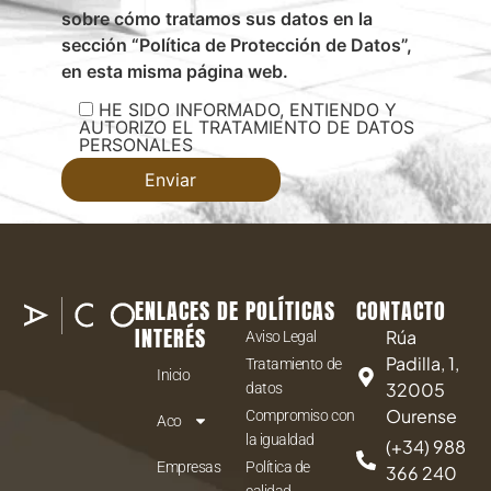
sobre cómo tratamos sus datos en la
sección “Política de Protección de Datos”,
en esta misma página web.
HE SIDO INFORMADO, ENTIENDO Y
AUTORIZO EL TRATAMIENTO DE DATOS
PERSONALES
ENLACES DE
POLÍTICAS
CONTACTO
INTERÉS
Rúa
Aviso Legal
Padilla, 1,
Tratamiento de
Inicio
32005
datos
Ourense
Compromiso con
Aco
la igualdad
(+34) 988
Empresas
Política de
366 240
calidad