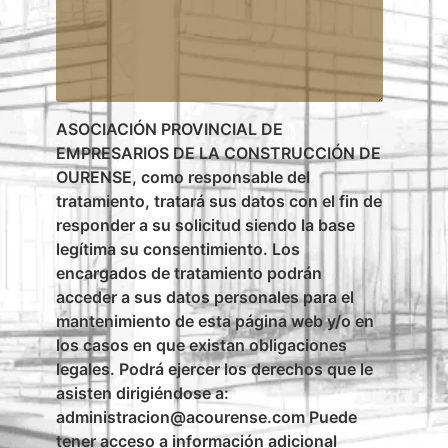
ASOCIACIÓN PROVINCIAL DE
EMPRESARIOS DE LA CONSTRUCCIÓN DE
OURENSE, como responsable del
tratamiento, tratará sus datos con el fin de
responder a su solicitud siendo la base
legítima su consentimiento. Los
encargados de tratamiento podrán
acceder a sus datos personales para el
mantenimiento de esta página web y/o en
los casos en que existan obligaciones
legales. Podrá ejercer los derechos que le
asisten dirigiéndose a:
administracion@acourense.com Puede
tener acceso a información adicional