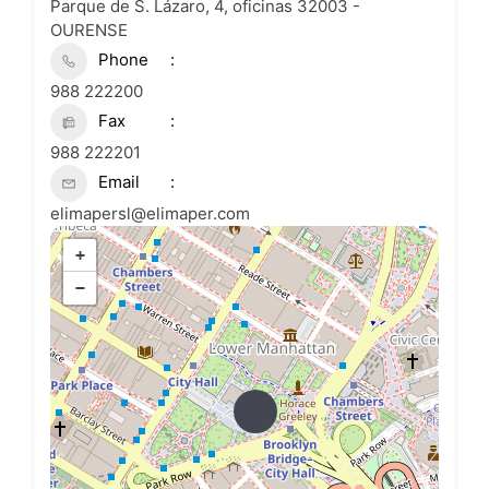
Parque de S. Lázaro, 4, oficinas 32003 -
OURENSE
Phone
988 222200
Fax
988 222201
Email
elimapersl@elimaper.com
+
−