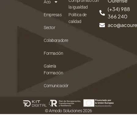
Ourense
Compromiso con
Aco
la igualdad
(+34) 988
Empresas
Política de
366 240
calidad
aco@acour
Sector
Colaboradores
Formación
Galería
Formación
Comunicación
© Amodo Soluciones 2026