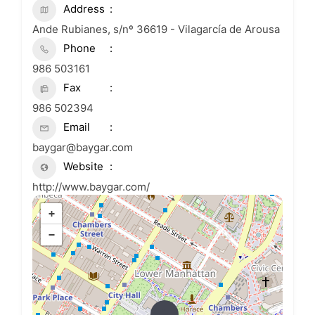
Address
Ande Rubianes, s/nº 36619 - Vilagarcía de Arousa
Phone
986 503161
Fax
986 502394
Email
baygar@baygar.com
Website
http://www.baygar.com/
+
−