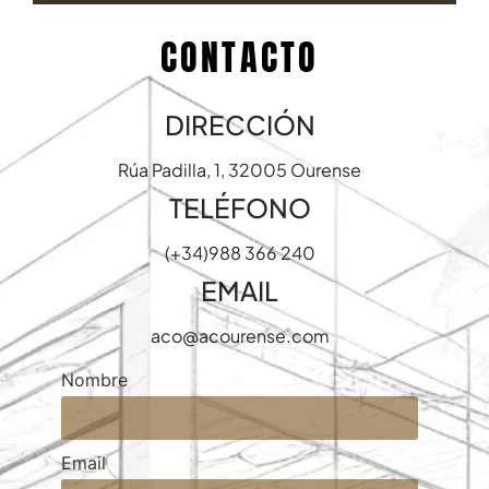
CONTACTO
DIRECCIÓN
Rúa Padilla, 1, 32005 Ourense
TELÉFONO
(+34)988 366 240
EMAIL
aco@acourense.com
Nombre
Email