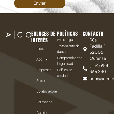
ENLACES DE
POLÍTICAS
CONTACTO
INTERÉS
Rúa
Aviso Legal
Padilla, 1,
Tratamiento de
Inicio
32005
datos
Ourense
Compromiso con
Aco
la igualdad
(+34) 988
Empresas
Política de
366 240
calidad
aco@acour
Sector
Colaboradores
Formación
Galería