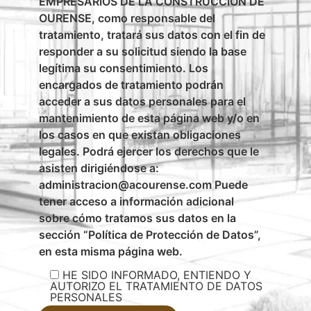
EMPRESARIOS DE LA CONSTRUCCIÓN DE
OURENSE, como responsable del
tratamiento, tratará sus datos con el fin de
responder a su solicitud siendo la base
legítima su consentimiento. Los
encargados de tratamiento podrán
acceder a sus datos personales para el
mantenimiento de esta página web y/o en
los casos en que existan obligaciones
legales. Podrá ejercer los derechos que le
asisten dirigiéndose a:
administracion@acourense.com Puede
tener acceso a información adicional
sobre cómo tratamos sus datos en la
sección “Política de Protección de Datos”,
en esta misma página web.
HE SIDO INFORMADO, ENTIENDO Y
AUTORIZO EL TRATAMIENTO DE DATOS
PERSONALES