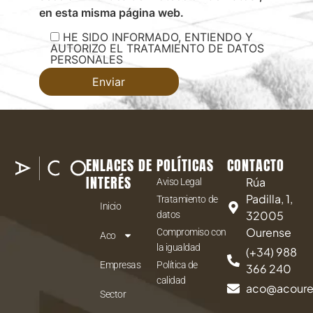
en esta misma página web.
HE SIDO INFORMADO, ENTIENDO Y
AUTORIZO EL TRATAMIENTO DE DATOS
PERSONALES
ENLACES DE
POLÍTICAS
CONTACTO
INTERÉS
Rúa
Aviso Legal
Padilla, 1,
Tratamiento de
Inicio
32005
datos
Ourense
Compromiso con
Aco
la igualdad
(+34) 988
Empresas
Política de
366 240
calidad
aco@acour
Sector