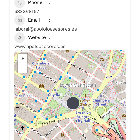
Phone
988368157
Email
laboral@apololoasesores.es
Website
www.apoloasesores.es
+
−