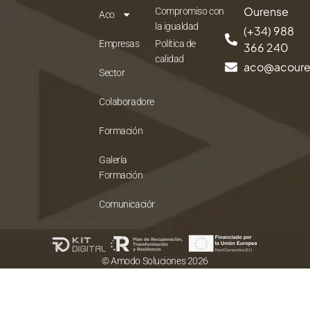
Ourense
Compromiso con
Aco
la igualdad
(+34) 988
Empresas
Política de
366 240
calidad
aco@acour
Sector
Colaboradores
Formación
Galería
Formación
Comunicación
© Amodo Soluciones 2026