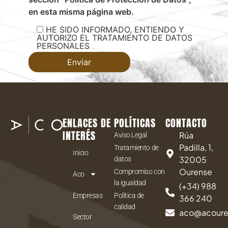
en esta misma página web.
HE SIDO INFORMADO, ENTIENDO Y
AUTORIZO EL TRATAMIENTO DE DATOS
PERSONALES
ENLACES DE
POLÍTICAS
CONTACTO
INTERÉS
Rúa
Aviso Legal
Padilla, 1,
Tratamiento de
Inicio
32005
datos
Ourense
Compromiso con
Aco
la igualdad
(+34) 988
Empresas
Política de
366 240
calidad
aco@acour
Sector