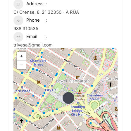
Address
C/ Orense, 8, 2º 32350 - A RÚA
Phone
988 310535
Email
trivesa@gmail.com
+
−