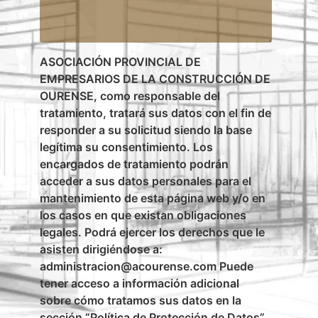
ASOCIACIÓN PROVINCIAL DE
EMPRESARIOS DE LA CONSTRUCCIÓN DE
OURENSE, como responsable del
tratamiento, tratará sus datos con el fin de
responder a su solicitud siendo la base
legítima su consentimiento. Los
encargados de tratamiento podrán
acceder a sus datos personales para el
mantenimiento de esta página web y/o en
los casos en que existan obligaciones
legales. Podrá ejercer los derechos que le
asisten dirigiéndose a:
administracion@acourense.com Puede
tener acceso a información adicional
sobre cómo tratamos sus datos en la
sección “Política de Protección de Datos”,