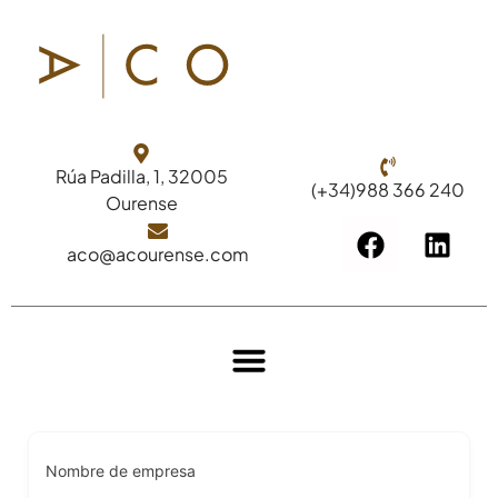
Rúa Padilla, 1, 32005
(+34)988 366 240
Ourense
aco@acourense.com
CONTRATISTAS DE OBRA PÚBLICA, PRIVADA Y REHABILITACIÓN
Nombre de empresa