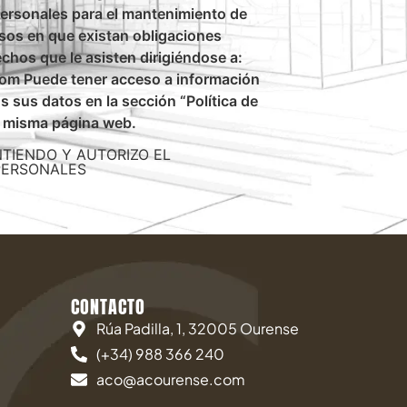
ersonales para el mantenimiento de
asos en que existan obligaciones
echos que le asisten dirigiéndose a:
m Puede tener acceso a información
 sus datos en la sección “Política de
a misma página web.
NTIENDO Y AUTORIZO EL
PERSONALES
CONTACTO
Rúa Padilla, 1, 32005 Ourense
(+34) 988 366 240
aco@acourense.com