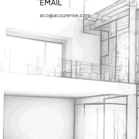
EMAIL
aco@acourense.com