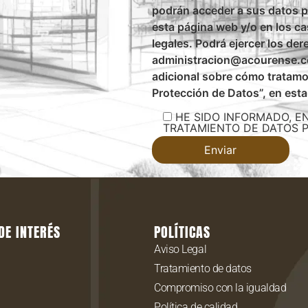
podrán acceder a sus datos p
esta página web y/o en los c
legales. Podrá ejercer los der
administracion@acourense.co
adicional sobre cómo tratamos
Protección de Datos”, en est
HE SIDO INFORMADO, E
TRATAMIENTO DE DATOS 
DE INTERÉS
POLÍTICAS
Aviso Legal
Tratamiento de datos
Compromiso con la igualdad
Política de calidad