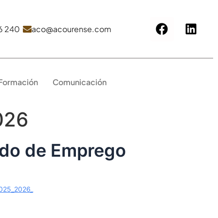
6 240
aco@acourense.com
 Formación
Comunicación
026
ado de Emprego
25_2026_