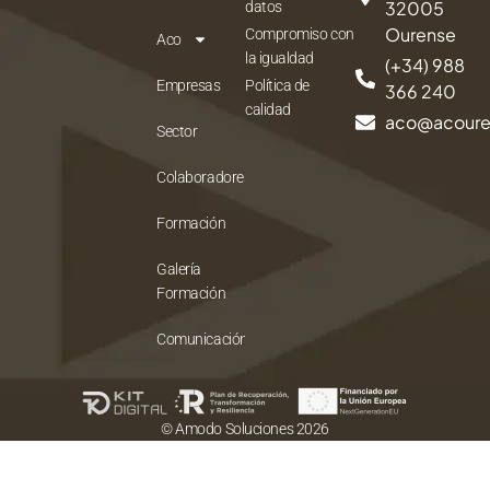
32005
datos
Ourense
Compromiso con
Aco
la igualdad
(+34) 988
Empresas
Política de
366 240
calidad
aco@acour
Sector
Colaboradores
Formación
Galería
Formación
Comunicación
© Amodo Soluciones 2026