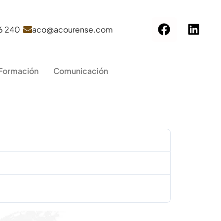
6 240
aco@acourense.com
 Formación
Comunicación
247.46 KB
14 de agosto de 2024