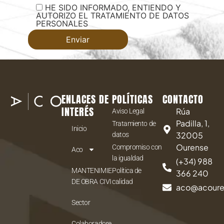
HE SIDO INFORMADO, ENTIENDO Y
AUTORIZO EL TRATAMIENTO DE DATOS
PERSONALES
ENLACES DE
POLÍTICAS
CONTACTO
INTERÉS
Rúa
Aviso Legal
Padilla, 1,
Tratamiento de
Inicio
32005
datos
Ourense
Compromiso con
Aco
la igualdad
(+34) 988
MANTENIMIENTO
Política de
366 240
DE OBRA CIVIL
calidad
aco@acour
Sector
Colaboradores