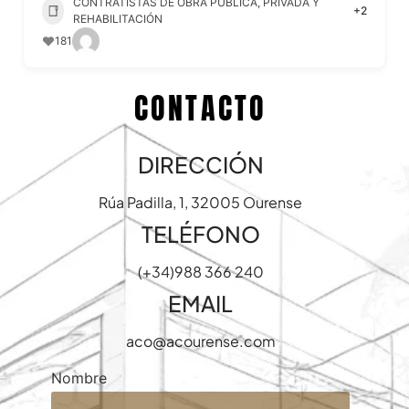
CONTRATISTAS DE OBRA PÚBLICA, PRIVADA Y
+2
REHABILITACIÓN
181
CONTACTO
DIRECCIÓN
Rúa Padilla, 1, 32005 Ourense
TELÉFONO
(+34)988 366 240
EMAIL
aco@acourense.com
Nombre