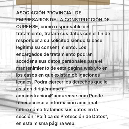
ASOCIACIÓN PROVINCIAL DE
EMPRESARIOS DE LA CONSTRUCCIÓN DE
OURENSE, como responsable del
tratamiento, tratará sus datos con el fin de
responder a su solicitud siendo la base
legítima su consentimiento. Los
encargados de tratamiento podrán
acceder a sus datos personales para el
mantenimiento de esta página web y/o en
los casos en que existan obligaciones
legales. Podrá ejercer los derechos que le
asisten dirigiéndose a:
administracion@acourense.com Puede
tener acceso a información adicional
sobre cómo tratamos sus datos en la
sección “Política de Protección de Datos”,
en esta misma página web.