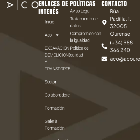
ENLACES DE
POLÍTICAS
CONTACTO
INTERÉS
Rúa
Aviso Legal
Padilla, 1,
Tratamiento de
Inicio
32005
datos
Ourense
Compromiso con
Aco
la igualdad
(+34) 988
EXCAVACIONES,
Política de
366 240
DEMOLICIONES
calidad
aco@acour
Y
TRANSPORTES
Sector
Colaboradores
Formación
Galería
Formación